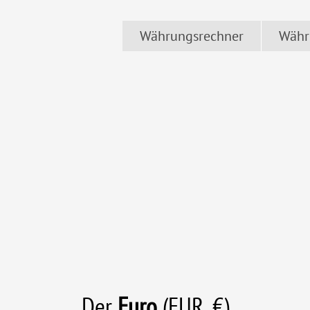
Währungsrechner
Währ
Der
Euro
(EUR, €)