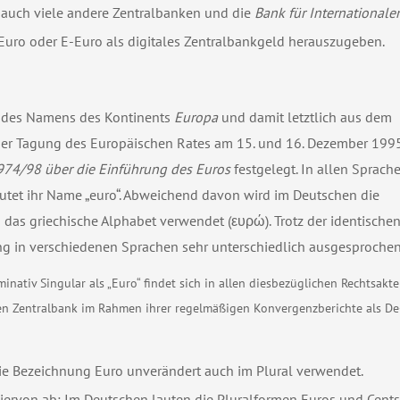
auch viele andere Zentralbanken und die
Bank für Internationale
n Euro oder E-Euro als digitales Zentralbankgeld herauszugeben.
ng des Namens des Kontinents
Europa
und damit letztlich aus dem
der Tagung des Europäischen Rates am 15. und 16. Dezember 199
 974/98 über die Einführung des Euros
festgelegt. In allen Sprach
autet ihr Name „euro“. Abweichend davon wird im Deutschen die
das griechische Alphabet verwendet (ευρώ). Trotz der identische
 in verschiedenen Sprachen sehr unterschiedlich ausgesprochen
tiv Singular als „Euro“ findet sich in allen diesbezüglichen Rechtsakt
en Zentralbank im Rahmen ihrer regelmäßigen Konvergenzberichte als De
e Bezeichnung Euro unverändert auch im Plural verwendet.
ervon ab: Im Deutschen lauten die Pluralformen Euros und Cents