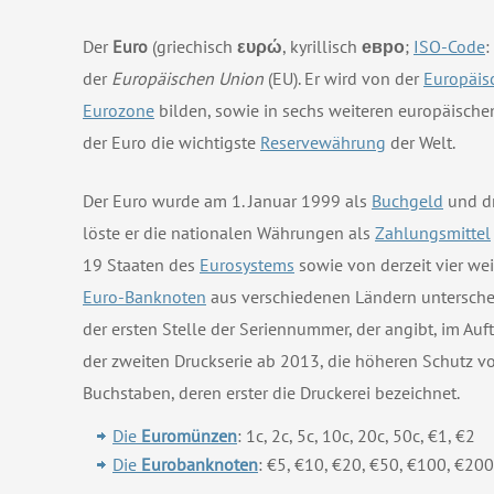
Der
Euro
(griechisch
ευρώ
, kyrillisch
евро
;
ISO-Code
:
der
Europäischen Union
(EU). Er wird von der
Europäis
Eurozone
bilden, sowie in sechs weiteren europäische
der Euro die wichtigste
Reservewährung
der Welt.
Der Euro wurde am 1. Januar 1999 als
Buchgeld
und dr
löste er die nationalen Währungen als
Zahlungsmittel
19 Staaten des
Eurosystems
sowie von derzeit vier wei
Euro-Banknoten
aus verschiedenen Ländern unterschei
der ersten Stelle der Seriennummer, der angibt, im Au
der zweiten Druckserie ab 2013, die höheren Schutz v
Buchstaben, deren erster die Druckerei bezeichnet.
Die
Euromünzen
: 1c, 2c, 5c, 10c, 20c, 50c, €1, €2
Die
Eurobanknoten
: €5, €10, €20, €50, €100, €20