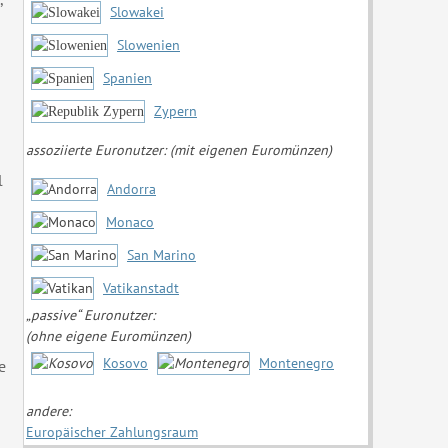
Slowakei
Slowenien
h
Spanien
Zypern
assoziierte Euronutzer:
(mit eigenen Euromünzen)
l
Andorra
Monaco
San Marino
Vatikanstadt
„passive“ Euronutzer:
(ohne eigene Euromünzen)
Kosovo
Montenegro
e
andere:
Europäischer Zahlungsraum