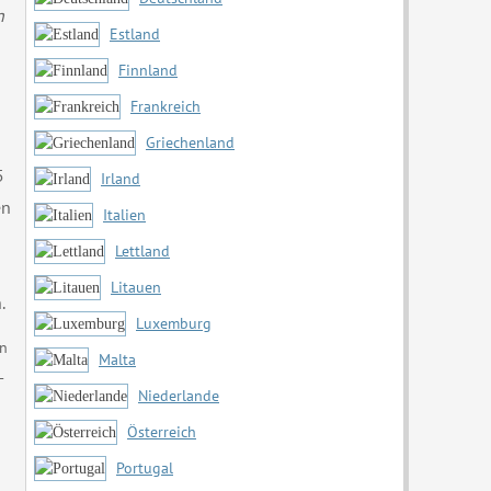
n
Estland
Finnland
Frankreich
Griechenland
5
Irland
en
Italien
Lettland
n
Litauen
.
Luxemburg
en
Malta
-
Niederlande
Österreich
Portugal
,