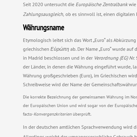
Seit 2020 untersucht die
Europäische Zentralbank
wie 
Zahlungsausgleich,
ob es sinnvoll ist, einen digitale
Währungsname
Etymologisch leitet sich das Wort „Euro“ als Abkürzu
griechischen
Εὐρώπη
ab. Der Name „Euro“ wurde auf 
in Madrid beschlossen und in der
Verordnung (EG) Nr.
der Länder, in denen die Währung eingeführt wurde, l
Währung großgeschrieben (Euro), im Griechischen wird 
Schreibweise wird der Name der Gemeinschaftswährung
Die korrekte Bezeichnung der gemeinsamen Währung im Nomina
der Europäischen Union und wird sogar von der Europäisch
facto-
Konvergenzkriterien
überprüft.
In der deutschen amtlichen Sprachverwendung wird di
Allerdings weicht der umgangssprachliche Gebrauch hi