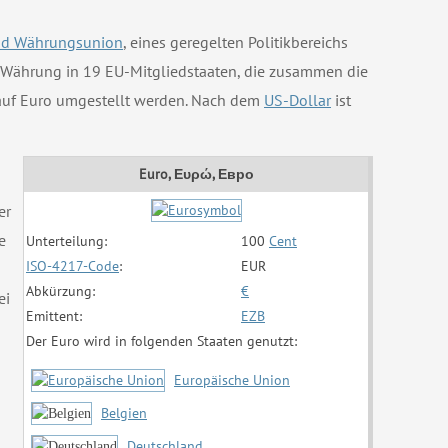
und Währungsunion
, eines geregelten Politikbereichs
e Währung in 19 EU-Mitgliedstaaten, die zusammen die
n auf Euro umgestellt werden. Nach dem
US-Dollar
ist
Euro, Ευρώ, Евро
er
e
Unterteilung:
100
Cent
ISO-4217-Code
:
EUR
Abkürzung:
€
ei
Emittent:
EZB
Der Euro wird in folgenden Staaten genutzt:
Europäische Union
Belgien
Deutschland