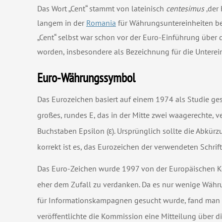
Das Wort „Cent“ stammt von lateinisch
centesimus
‚der
langem in der
Romania
für Währungsuntereinheiten be
„Cent“ selbst war schon vor der Euro-Einführung über 
worden, insbesondere als Bezeichnung für die Unterei
Euro-Währungssymbol
Das Eurozeichen basiert auf einem 1974 als Studie ges
großes, rundes E, das in der Mitte zwei waagerechte, ve
Buchstaben Epsilon (ε). Ursprünglich sollte die Abkür
korrekt ist es, das Eurozeichen der verwendeten Schri
Das Euro-Zeichen wurde 1997 von der Europäischen Ko
eher dem Zufall zu verdanken. Da es nur wenige Währung
für Informationskampagnen gesucht wurde, fand man d
veröffentlichte die Kommission eine Mitteilung über d