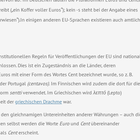
 („ein Koffer voller Euros“); kein -s steht bei der Angabe eines
wiesen“).In einigen anderen EU-Sprachen existieren auch amtlic
rinstitutionellen Regeln für Veröffentlichungen der EU sind nationa
ossen. Dies ist ein Zugeständnis an die Länder, deren
uros mit einer Form des Wortes Cent bezeichnet wurde, so z. B.
der Portugal
(centavos).
Im Finnischen wird zudem die dort für die
 Form
sentti
verwendet. Im Griechischen wird
λεπτό
(Lepto)
eit der
griechischen Drachme
war.
n den gleichnamigen Untereinheiten anderer Währungen – auch di
zen selbst werden die Worte
Euro
und
Cent
übereinander
 als
Cent
erscheint.