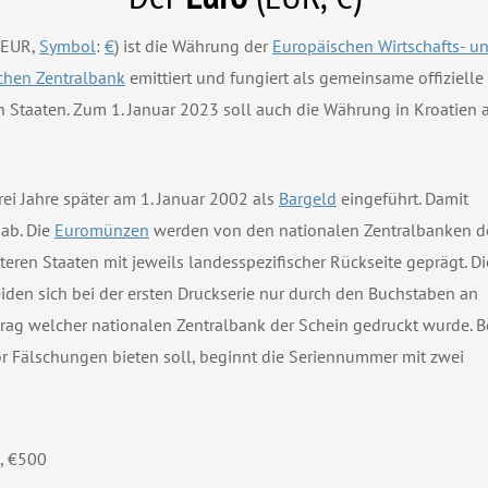
 EUR,
Symbol
:
€
) ist die Währung der
Europäischen Wirtschafts- 
chen Zentralbank
emittiert und fungiert als gemeinsame offiziell
n Staaten. Zum 1. Januar 2023 soll auch die Währung in Kroatie
ei Jahre später am 1. Januar 2002 als
Bargeld
eingeführt. Damit
ab. Die
Euromünzen
werden von den nationalen Zentralbanken d
teren Staaten mit jeweils landesspezifischer Rückseite geprägt. Di
den sich bei der ersten Druckserie nur durch den Buchstaben an
ftrag welcher nationalen Zentralbank der Schein gedruckt wurde. B
or Fälschungen bieten soll, beginnt die Seriennummer mit zwei
0, €500