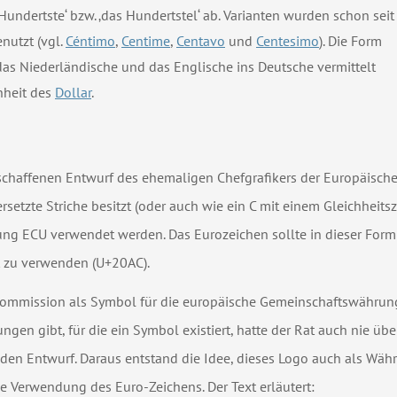
 Hundertste‘
bzw. ‚das Hundertstel‘ ab. Varianten wurden schon seit
nutzt (vgl.
Céntimo
,
Centime
,
Centavo
und
Centesimo
). Die Form
das Niederländische und das Englische ins Deutsche vermittelt
nheit des
Dollar
.
chaffenen Entwurf des ehemaligen Chefgrafikers der Europäischen
rsetzte Striche besitzt (oder auch wie ein C mit einem Gleichheits
zung ECU verwendet werden. Das Eurozeichen sollte in dieser Form 
ft zu verwenden (U+20AC).
mmission als Symbol für die europäische Gemeinschaftswährung e
en gibt, für die ein Symbol existiert, hatte der Rat auch nie übe
en Entwurf. Daraus entstand die Idee, dieses Logo auch als Währ
ie Verwendung des Euro-Zeichens. Der Text erläutert: