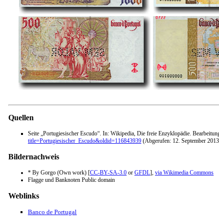
Quellen
Seite „Portugiesischer Escudo“. In: Wikipedia, Die freie Enzyklopädie. Bearbeit
title=Portugiesischer_Escudo&oldid=116843939
(Abgerufen: 12. September 201
Bildernachweis
* By Gorgo (Own work) [
CC-BY-SA-3.0
or
GFDL
],
via Wikimedia Commons
Flagge und Banknoten Public domain
Weblinks
Banco de Portugal