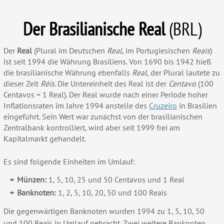
Der B
rasilianische Real
(BRL)
Der
Real
(Plural im Deutschen
Real
, im Portugiesischen
Reais
)
ist seit 1994 die Währung Brasiliens. Von 1690 bis 1942 hieß
die brasilianische Währung ebenfalls
Real
, der Plural lautete zu
dieser Zeit
Réis
. Die Untereinheit des Real ist der
Centavo
(100
Centavos = 1 Real). Der Real wurde nach einer Periode hoher
Inflationsraten im Jahre 1994 anstelle des
Cruzeiro
in Brasilien
eingeführt. Sein Wert war zunächst von der brasilianischen
Zentralbank kontrolliert, wird aber seit 1999 frei
a
m
Kapitalmarkt gehandelt.
Es sind folgende Einheiten im Umlauf
:
Münzen:
1, 5, 10, 25 und 50 Centavos und 1 Real
Banknoten:
1, 2, 5, 10, 20, 50 und 100 Reais
Die gegenwärtigen Banknoten wurden 1994 zu 1, 5, 10, 50
und 100 Reais in Umlauf gebracht. Zwei weitere Banknoten