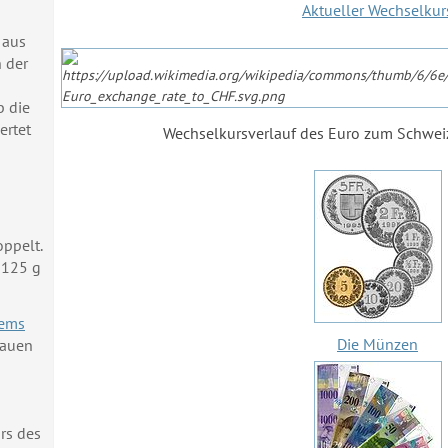
Aktueller Wechselkur
 aus
n der
b die
ertet
Wechselkurs
verlauf
des Euro zum Schwei
ppelt.
3125 g
tems
Die Münzen
rauen
rs des