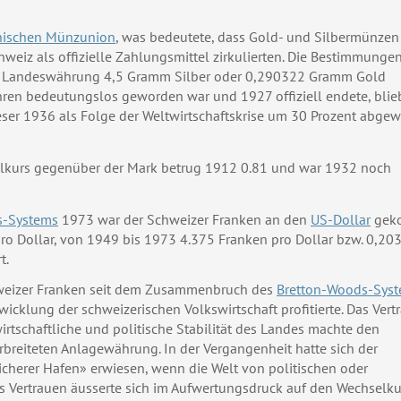
nischen Münzunion
, was bedeutete, dass Gold- und Silbermünzen
chweiz als offizielle Zahlungsmittel zirkulierten. Die Bestimmunge
gen Landeswährung 4,5 Gramm Silber oder 0,290322 Gramm Gold
ren bedeutungslos geworden war und 1927 offiziell endete, blie
eser 1936 als Folge der Weltwirtschaftskrise um 30 Prozent abgew
lkurs gegenüber der Mark betrug 1912 0.81 und war 1932 noch
s-Systems
1973 war der Schweizer Franken an den
US-Dollar
geko
ro Dollar, von 1949 bis 1973 4.375 Franken pro Dollar bzw. 0,20
t.
hweizer Franken seit dem Zusammenbruch des
Bretton-Woods-Sys
wicklung der schweizerischen Volkswirtschaft profitierte. Das Vert
wirtschaftliche und politische Stabilität des Landes machte den
rbreiteten Anlagewährung. In der Vergangenheit hatte sich der
sicherer Hafen» erwiesen, wenn die Welt von politischen oder
es Vertrauen äusserte sich im Aufwertungsdruck auf den Wechselku