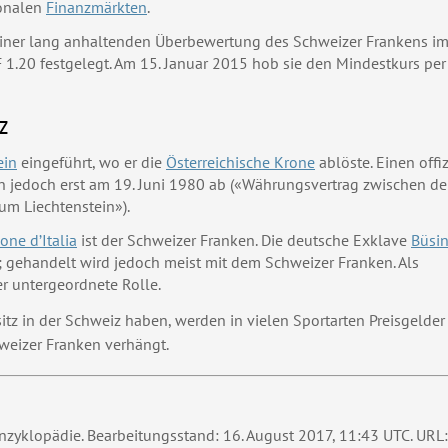
ionalen
Finanzmärkten
.
einer lang anhaltenden Überbewertung des Schweizer Frankens i
.20 festgelegt. Am 15. Januar 2015 hob sie den Mindestkurs per 
z
ein
eingeführt, wo er die
Österreichische Krone
ablöste. Einen offi
n jedoch erst am 19. Juni 1980 ab («Währungsvertrag zwischen de
m Liechtenstein»).
ne d’Italia
ist der Schweizer Franken. Die deutsche Exklave
Büsi
 gehandelt wird jedoch meist mit dem Schweizer Franken. Als
er untergeordnete Rolle.
tz in der Schweiz haben, werden in vielen Sportarten Preisgelder
weizer Franken verhängt.
e Enzyklopädie. Bearbeitungsstand: 16. August 2017, 11:43 UTC. URL