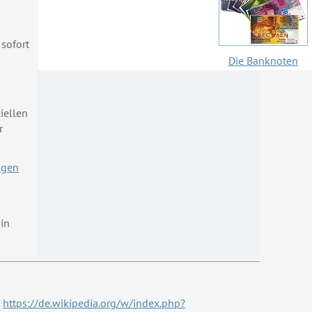
m
sofort
Die Banknoten
ziellen
r
ngen
 in
:
https://de.wikipedia.org/w/index.php?