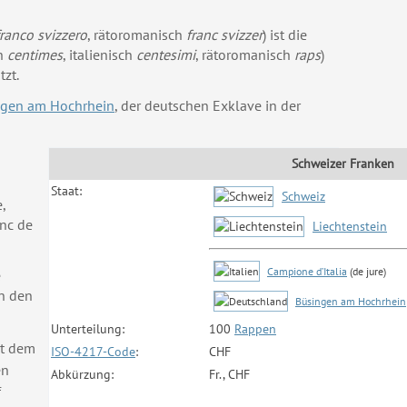
franco svizzero
, rätoromanisch
franc svizzer
) ist die
ch
centimes
, italienisch
centesimi
, rätoromanisch
raps
)
tzt.
ngen am Hochrhein
, der deutschen Exklave in der
Schweizer Franken
Staat:
Schweiz
,
anc de
Liechtenstein
Campione d’Italia
(de jure)
e
n den
Büsingen am Hochrhein
Unterteilung:
100
Rappen
it dem
ISO-4217-Code
:
CHF
en
Abkürzung:
Fr., CHF
f