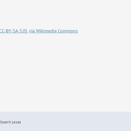
CC-BY-SA-3.0
],
via Wikimedia Commons
Search Lexas