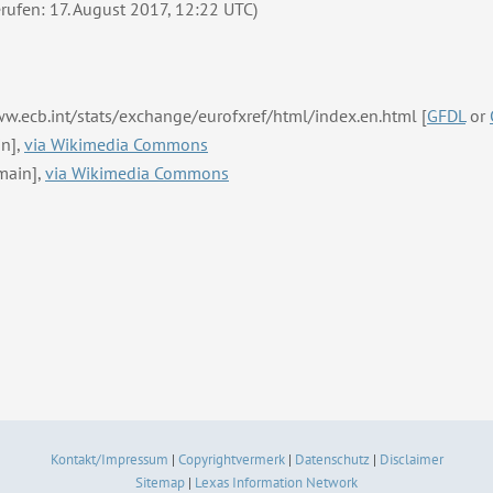
rufen: 17. August 2017, 12:22 UTC)
www.ecb.int/stats/exchange/eurofxref/html/index.en.html [
GFDL
or
n],
via Wikimedia Commons
main],
via Wikimedia Commons
Kontakt/Impressum
|
Copyrightvermerk
|
Datenschutz
|
Disclaimer
Sitemap
|
Lexas Information Network