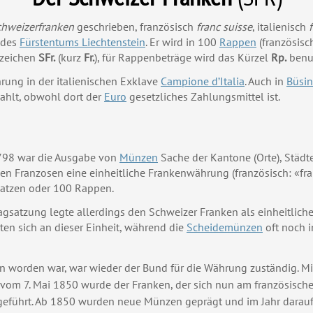
chweizerfranken
geschrieben, französisch
franc suisse
, italienisch
 des
Fürstentums Liechtenstein
. Er wird in 100
Rappen
(französis
szeichen
SFr.
(kurz
Fr.
), für Rappenbeträge wird das Kürzel
Rp.
benu
rung in der italienischen Exklave
Campione d’Italia
. Auch
in
Büsi
zahlt, obwohl
dort
der
Euro
gesetzliches Zahlungsmittel ist.
798 war die Ausgabe von
Münzen
Sache der Kantone (Orte), Städte
en Franzosen eine einheitliche Frankenwährung (französisch: «fr
 Batzen oder 100 Rappen.
gsatzung legte allerdings den Schweizer Franken als einheitlich
ten sich an dieser Einheit, während die
Scheidemünzen
oft noch i
 worden war, war wieder der Bund für die Währung zuständig. M
om 7. Mai 1850 wurde der Franken, der sich nun am französisch
ingeführt. Ab 1850 wurden neue Münzen geprägt und im Jahr darau