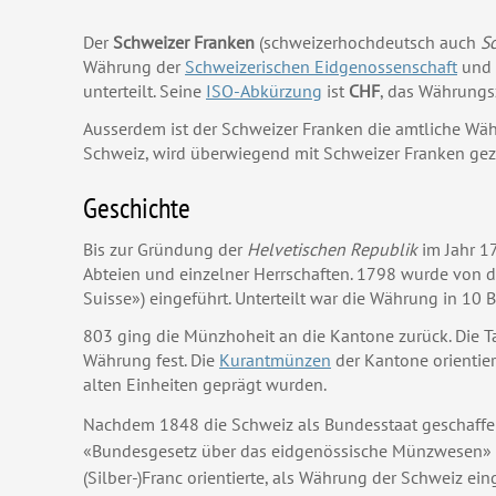
Der
Schweizer Franken
(schweizerhochdeutsch auch
S
Währung der
Schweizerischen Eidgenossenschaft
und
unterteilt. Seine
ISO-Abkürzung
ist
CHF
, das Währung
Ausserdem ist der Schweizer Franken die amtliche Wäh
Schweiz, wird überwiegend mit Schweizer Franken ge
Geschichte
Bis zur Gründung der
Helvetischen Republik
im Jahr 1
Abteien und einzelner Herrschaften. 1798 wurde von d
Suisse») eingeführt. Unterteilt war die Währung in 10
803 ging die Münzhoheit an die Kantone zurück. Die Ta
Währung fest. Die
Kurantmünzen
der Kantone orientier
alten Einheiten geprägt wurden.
Nachdem 1848 die Schweiz als Bundesstaat geschaffen
«Bundesgesetz über das eidgenössische Münzwesen» v
(Silber-)Franc orientierte, als Währung der Schweiz e