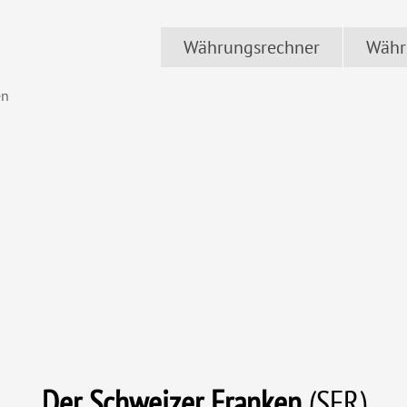
Währungsrechner
Währ
en
Der
Schweizer Franken
(SFR)