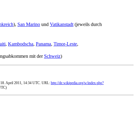
nkreich
),
San Marino
und
Vatikanstadt
(jeweils durch
iti
,
Kambodscha
,
Panama
,
Timor-Leste
,
ngsabkommen mit der
Schweiz
)
d: 18. April 2011, 14:34 UTC. URL:
http://de.wikipedia.org/w/index.php?
 UTC)