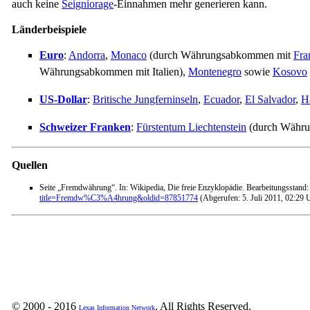
auch keine
Seigniorage
-Einnahmen mehr generieren kann.
Länderbeispiele
Euro
:
Andorra
,
Monaco
(durch Währungsabkommen mit
Fra
Währungsabkommen mit Italien),
Montenegro
sowie
Kosovo
US-Dollar
:
Britische Jungferninseln
,
Ecuador
,
El Salvador
,
Ha
Schweizer Franken
:
Fürstentum Liechtenstein
(durch Währu
Quellen
Seite „Fremdwährung“. In: Wikipedia, Die freie Enzyklopädie. Bearbeitungsstan
title=Fremdw%C3%A4hrung&oldid=87851774
(Abgerufen: 5. Juli 2011, 02:29
© 2000 - 2016
. All Rights Reserved.
Lexas Information Network