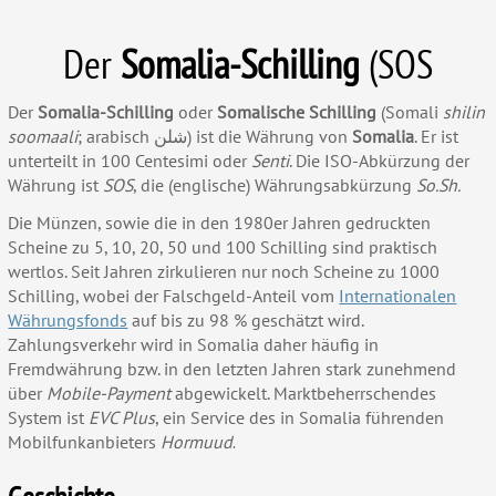
Der
Somalia-Schilling
(SOS
Der
Somalia-Schilling
oder
Somalische Schilling
(Somali
shilin
soomaali
; arabisch
شلن
) ist die Währung von
Somalia
. Er ist
unterteilt in 100 Centesimi oder
Senti
. Die ISO-Abkürzung der
Währung ist
SOS
, die (englische) Währungsabkürzung
So.Sh.
Die Münzen, sowie die in den 1980er Jahren gedruckten
Scheine zu 5, 10, 20, 50 und 100 Schilling sind praktisch
wertlos. Seit Jahren zirkulieren nur noch Scheine zu 1000
Schilling, wobei der Falschgeld-Anteil vom
Internationalen
Währungsfonds
auf bis zu 98 % geschätzt wird.
Zahlungsverkehr wird in Somalia daher häufig in
Fremdwährung bzw. in den letzten Jahren stark zunehmend
über
Mobile-Payment
abgewickelt. Marktbeherrschendes
System ist
EVC Plus
, ein Service des in Somalia führenden
Mobilfunkanbieters
Hormuud
.