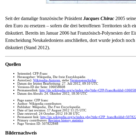
Seit der damalige französische Präsident
Jacques Chirac
2005 seine
den Euro zu ersetzen – sofern die drei betroffenen Territorien sich
diskutiert. Bereits im Januar 2006 hat Französisch-Polynesien der 
Entscheidung Neukaledoniens anschließen, dort wurde jedoch noch 
diskutiert (Stand 2012).
Quellen
Seitentitel: CFP-Franc
Herausgeber: Wikipedia, Die freie Enzyklopädie.
Autor(en):
Wikipedia-Autoren
, siehe
Versionsgeschichte
Datum der letzten Bearbeitung: 27. Juli 2012, 09:10 UTC
Versions-ID der Seite: 106058608
Permanentlink:
http://de.wikipedia.org/w/index.php?title=CFP-Franc&oldid=10605
Datum des Abrufs: 24. Oktober 2012, 18:30 UTC
Page name: CFP franc
Author: Wikipedia contributors
Publisher:
Wikipedia, The Free Encyclopedia
.
Date of last revision: 17 August 2012 11:25 UTC
Date retrieved: 24 October 2012 19:38 UTC
Permanent link:
http://en.wikipedia.org/w/index.php?title=CFP_franc&oldid=5078
Primary contributors:
Revision history statistics
Page Version ID: 507822848
Bildernachweis