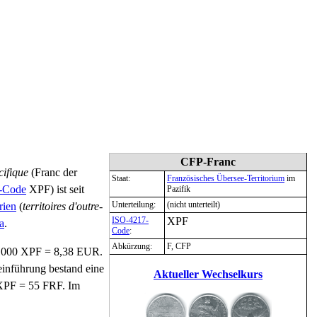
CFP-Franc
cifique
(Franc der
Staat:
Französisches Übersee-Territorium
im
-Code
XPF) ist seit
Pazifik
Unterteilung:
(nicht unterteilt)
rien
(
territoires d'outre-
ISO-4217-
XPF
a
.
Code
:
Abkürzung:
F, CFP
 1000 XPF = 8,38 EUR.
einführung bestand eine
Aktueller Wechselkurs
 XPF = 55 FRF. Im