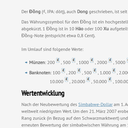
Der
Đồng
(₫, IPA: dôŋ), auch
Dong
geschrieben, ist sei
Das Währungssymbol für den Đồng ist ein hochgestell
abgekürzt. 1 Đồng ist in 10
Hào
oder 100
Xu
aufgeteil
Đồng-Note (entspricht etwa 0,8 Cent).
Im Umlauf sind folgende Werte:
Münzen
: 200
, 500
, 1000
, 2000
, 5000
Banknoten
: 100
, 200
, 500
, 1.000
, 2.0
10.000
, 20.000
, 50.000
, 100.0
Wertentwicklung
Nach der Neubewertung des
Simbabwe-Dollar
am 1. A
weltweit niedrigsten Wert. Um den 21. März 2007 erobe
Rang zurück (in Bezug auf den Schwarzmarktwert) und 
erneuten Bewertung der simbabwischen Währung am 1