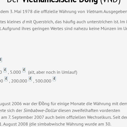
t dem 3. Mai 1978 die offizielle Währung von
Vietnam
. Ausgegeben
tes kleines
d
mit Querstrich, das häufig auch unterstrichen ist. I
t. Aufgrund ihres geringen Wertes sind nahezu keine Münzen im Um
00
, 5.000
(alt, aber noch in Umlauf)
00
, 200.000
, 500.000
ugust 2006 war der Đồng für einige Monate die Währung mit de
rte sich der
Simbabwe-Dollar
diesen zweifelhaften vordersten
am 7. September 2007 auch beim offiziellen Wechselkurs. Seit de
. August 2008 (die simbabwische Währung wurde am 30.