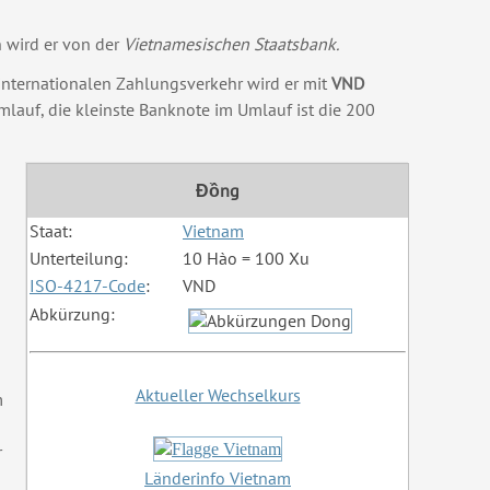
 wird er von der
Vietnamesischen Staatsbank.
m internationalen Zahlungsverkehr wird er mit
VND
lauf, die kleinste Banknote im Umlauf ist die 200
Đồng
Staat:
Vietnam
Unterteilung:
10 Hào = 100 Xu
ISO-4217-Code
:
VND
Abkürzung:
Aktueller Wechselkurs
m
r
Länderinfo Vietnam