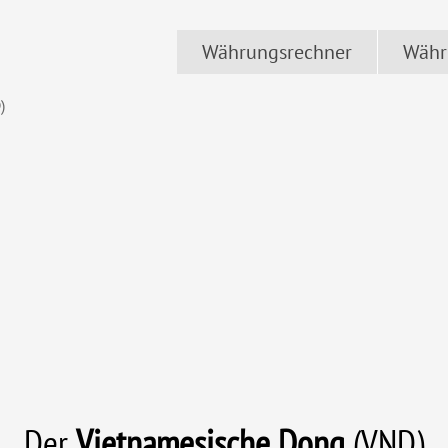
Währungsrechner
Währ
)
Der
Vietnamesische Dong
(VND)