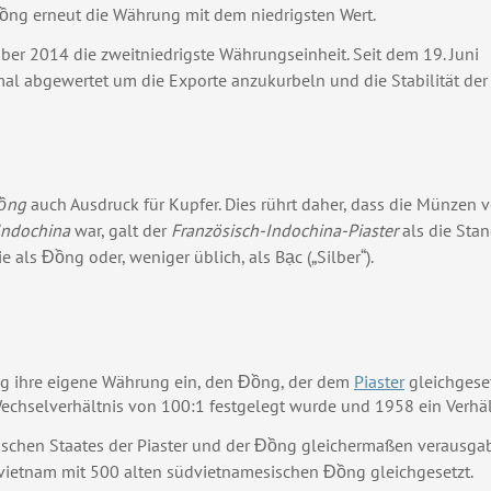
ồng erneut die Währung mit dem niedrigsten Wert.
r 2014 die zweitniedrigste Währungseinheit. Seit dem 19. Juni
l abgewertet um die Exporte anzukurbeln und die Stabilität der
ồng
auch Ausdruck für Kupfer. Dies rührt daher, dass die Münzen 
Indochina
war, galt der
Französisch-Indochina-Piaster
als die Sta
 als Đồng oder, weniger üblich, als Bạc („Silber“).
ng ihre eigene Währung ein, den Đồng, der dem
Piaster
gleichgeset
chselverhältnis von 100:1 festgelegt wurde und 1958 ein Verhäl
ischen Staates der Piaster und der Đồng gleichermaßen verausgab
üdvietnam mit 500 alten südvietnamesischen Đồng gleichgesetzt.