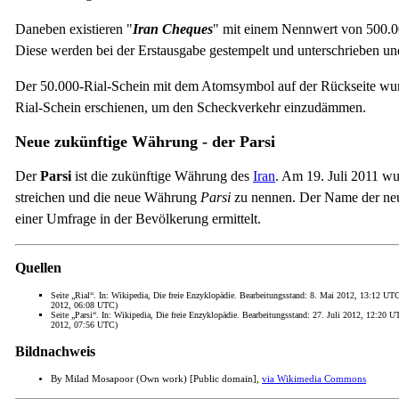
Daneben existieren "
Iran Cheques
" mit einem Nennwert von 500.00
Diese werden bei der Erstausgabe gestempelt und unterschrieben u
Der 50.000-Rial-Schein mit dem Atomsymbol auf der Rückseite wurd
Rial-Schein erschienen, um den Scheckverkehr einzudämmen.
Neue zukünftige Währung - der Parsi
Der
Parsi
ist die zukünftige Währung des
Iran
. Am 19. Juli 2011 wu
streichen und die neue Währung
Parsi
zu nennen. Der Name der neu
einer Umfrage in der Bevölkerung ermittelt.
Quellen
Seite „Rial“. In: Wikipedia, Die freie Enzyklopädie. Bearbeitungsstand: 8. Mai 2012, 13:12 U
2012, 06:08 UTC)
Seite „Parsi“. In: Wikipedia, Die freie Enzyklopädie. Bearbeitungsstand: 27. Juli 2012, 12:20
2012, 07:56 UTC)
Bildnachweis
By Milad Mosapoor (Own work) [Public domain],
via Wikimedia Commons