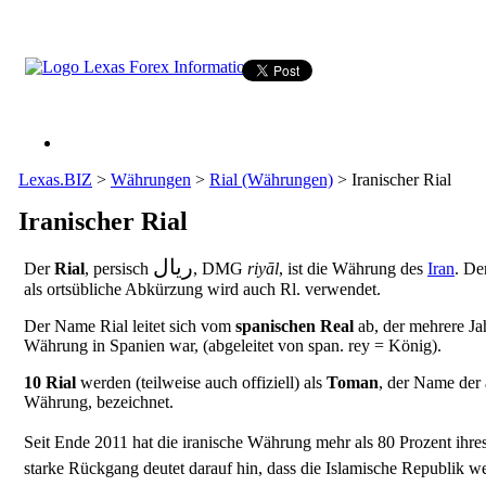
Lexas.BIZ
>
Währungen
>
Rial (Währungen)
>
Iranischer Rial
Iranischer Rial
ریال
Der
Rial
‎, DMG
riyāl
, ist die Währung des
Iran
. De
als ortsübliche Abkürzung wird auch Rl. verwendet.
Der Name Rial leitet sich vom
spanischen Real
ab, der mehrere Ja
Währung in Spanien war, (abgeleitet von span. rey = König).
10 Rial
werden (teilweise auch offiziell) als
Toman
, der Name der 
Währung, bezeichnet.
Seit Ende 2011 hat die iranische Währung mehr als 80 Prozent ihre
starke Rückgang deutet darauf hin, dass die Islamische Republik w