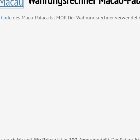
-Code
des Maco-Pataca ist MOP. Der Währungsrechner verwendet d
us
(auch Macao).
Ein Pataca
ist in
100
Avos
unterteilt. Der Pataca is