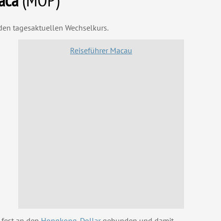
en tagesaktuellen Wechselkurs.
Reiseführer Macau
t fest an den
Hongkong-Dollar
gebunden und damit