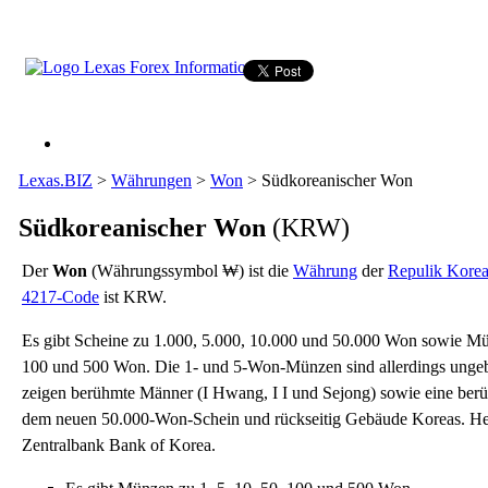
Lexas.BIZ
>
Währungen
>
Won
>
Südkoreanischer Won
Südkoreanischer Won
(KRW)
Der
Won
(Währungssymbol ₩) ist die
Währung
der
Repulik Kore
4217-Code
ist KRW.
Es gibt Scheine zu 1.000, 5.000, 10.000 und 50.000 Won sowie Mün
100 und 500 Won. Die 1- und 5-Won-Münzen sind allerdings ungeb
zeigen berühmte Männer (I Hwang, I I und Sejong) sowie eine berü
dem neuen 50.000-Won-Schein und rückseitig Gebäude Koreas. Her
Zentralbank Bank of Korea.