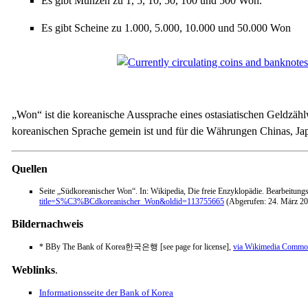
Es gibt Münzen zu 1, 5, 10, 50, 100 und 500 Won.
Es gibt Scheine zu 1.000, 5.000, 10.000 und 50.000 Won
„Won“ ist die koreanische Aussprache eines ostasiatischen Geldzähl
koreanischen Sprache gemein ist und für die Währungen Chinas, Ja
Quellen
Seite „Südkoreanischer Won“. In: Wikipedia, Die freie Enzyklopädie. Bearbeitun
title=S%C3%BCdkoreanischer_Won&oldid=113755665
(Abgerufen: 24. März 2
Bildernachweis
* BBy The Bank of Korea한국은행 [see page for license],
via Wikimedia Commo
Weblinks
.
Informationsseite der Bank of Korea