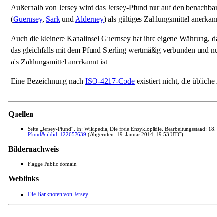
Außerhalb von Jersey wird das Jersey-Pfund nur auf den benachba
(
Guernsey
,
Sark
und
Alderney
) als gültiges Zahlungsmittel anerkan
Auch die kleinere Kanalinsel Guernsey hat ihre eigene Währung, 
das gleichfalls mit dem Pfund Sterling wertmäßig verbunden und n
als Zahlungsmittel anerkannt ist.
Eine Bezeichnung nach
ISO-4217-Code
existiert nicht, die üblich
Quellen
Seite „Jersey-Pfund“. In: Wikipedia, Die freie Enzyklopädie. Bearbeitungsstand: 
Pfund&oldid=122657639
(Abgerufen: 19. Januar 2014, 19:53 UTC)
Bildernachweis
Flagge Public domain
Weblinks
Die Banknoten von Jersey