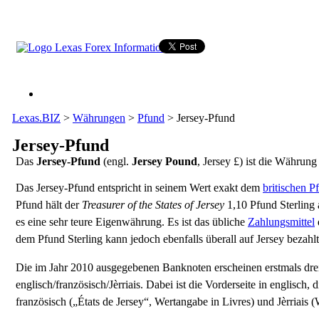
Lexas.BIZ
>
Währungen
>
Pfund
>
Jersey-Pfund
Jersey-Pfund
Das
Jersey-Pfund
(engl.
Jersey Pound
, Jersey £) ist die Währung
Das Jersey-Pfund entspricht in seinem Wert exakt dem
britischen P
Pfund hält der
Treasurer of the States of Jersey
1,10 Pfund Sterling a
es eine sehr teure Eigenwährung. Es ist das übliche
Zahlungsmittel
dem Pfund Sterling kann jedoch ebenfalls überall auf Jersey bezahl
Die im Jahr 2010 ausgegebenen Banknoten erscheinen erstmals dre
englisch/französisch/Jèrriais. Dabei ist die Vorderseite in englisch, 
französisch („États de Jersey“, Wertangabe in Livres) und Jèrriais 