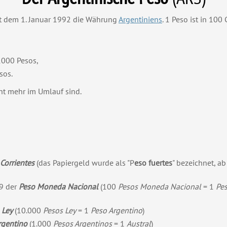
eit dem 1. Januar 1992 die Währung
Argentiniens
. 1 Peso ist in 100 
 1000 Pesos,
sos.
ht mehr im Umlauf sind.
Corrientes
(das Papiergeld wurde als "P
eso fuertes
" bezeichnet, ab
9 der
Peso Moneda Nacional
(100
Pesos Moneda Nacional
= 1
Pe
 Ley
(10.000
Pesos Ley
= 1
Peso Argentino
)
rgentino
(1.000
Pesos Argentinos
= 1
Austral
)