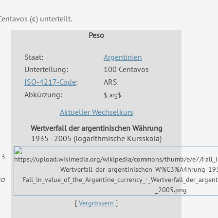
Centavos (¢) unterteilt.
Peso
Staat:
Argentinien
Unterteilung:
100
Centavos
ISO-4217-Code
:
ARS
Abkürzung:
$, arg$
Aktueller Wechselkurs
Wertverfall der argentinischen Währung
1935–2005 (logarithmische Kursskala)
 3.
so
[
Vergrössern
]