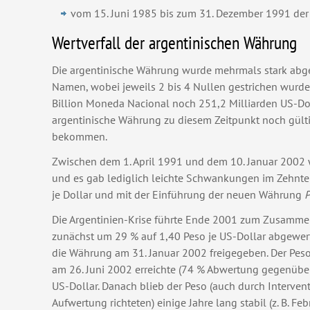
vom 15. Juni 1985 bis zum 31. Dezember 1991 de
Wertverfall der argentinischen Währung
Die argentinische Währung wurde mehrmals stark abge
Namen, wobei jeweils 2 bis 4 Nullen gestrichen wurd
Billion Moneda Nacional noch 251,2 Milliarden US-Do
argentinische Währung zu diesem Zeitpunkt noch gülti
bekommen.
Zwischen dem 1. April 1991 und dem 10. Januar 2002 
und es gab lediglich leichte Schwankungen im Zehntel
je Dollar und mit der Einführung der neuen Währung
P
Die Argentinien-Krise führte Ende 2001 zum Zusamme
zunächst um 29 % auf 1,40 Peso je US-Dollar abgewerte
die Währung am 31. Januar 2002 freigegeben. Der Peso 
am 26. Juni 2002 erreichte (74 % Abwertung gegenüber 
US-Dollar. Danach blieb der Peso (auch durch Interven
Aufwertung richteten) einige Jahre lang stabil (z. B. F