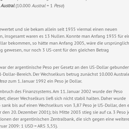
r
Austral
(10.000
Austral
= 1
Peso
)
wertet und sie bekam allein seit 1935 viermal einen neuen
en, insgesamt waren es 13 Nullen. Konnte man Anfang 1935 für ei
llar bekommen, so hätte man Anfang 2005, wäre die ursprünglic
g gewesen, nur noch 3 US-cent für den gleichen Betrag
war der argentinische Peso per Gesetz an den US-Dollar
gebunde
-Dollar-Bereich. Der Wechselkurs betrug zunächst 10.000 Austral
eso
zum 1. Januar 1992 ein Peso je Dollar.
nbruch des Finanzsystems. Am 11. Januar 2002 wurde der Peso
t; dieser Wechselkurs ließ sich nicht stabil halten. Daher wurde
sank bis auf einen Wechselkurs von 3,87 Peso je US-Dollar, den e
den 20. Dezember 2001); bis Mitte 2003 stieg sie auf ca. 3 Peso j
tionen der argentinischen Zentralbank, die sich gegen eine weiter
ebruar 2009: 1 USD = ARS 3,55).