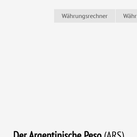
Währungsrechner
Währ
Der
Argentinische Peso
(ARS
)