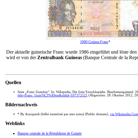
1000 Guinea-Franc
*
Der aktuelle guineische Franc wurde 1986 eingeführt und löste den
wird er von der
Zentralbank Guineas
(Banque Centrale de la Rep
Quellen
Seite „Franc Guinéen“. In: Wikipedia, Die freie Enzyklopädie. Bearbeitungsstand:
title=Franc_Guin%C3%A9en&oldid=107372521
(Abgerufen: 28. Oktober 2012, 2
Bildernachweis
* By Azzopardi (billet numérisé par mes soins) [Public domain],
via Wikimedia Co
Weblinks
Banque centrale de la République de Guinée