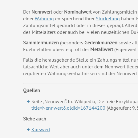
Der
Nennwert
oder
Nominalwert
von Zahlungsmitteln 
einer
Währung
entsprechend ihrer
Stückelung
haben. E
Zahlungsmittel gedruckt oder in dieses geprägt. Aller
des Mittelalters oder auch bei vielen neuzeitlichen 
Sammlermünzen
(besonders
Gedenkmünzen
sowie al
Edelmetallen übersteigt oft der
Metallwert
(Eigenwert 
Falls die herausgebende Stelle ein Zahlungsmittel nur 
tatsächliche Wert aber auch unter dem Nennwert liegen.
regulierten Währungsverhältnissen sind der Nennwert 
Quellen
Seite „Nennwert“. In: Wikipedia, Die freie Enzyklop
title=Nennwert&oldid=167144200
(Abgerufen: 9.
Siehe auch
Kurswert