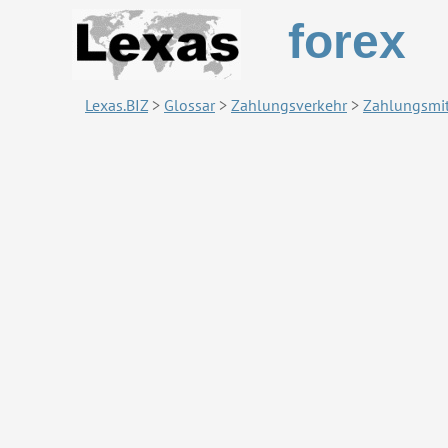
forex
Lexas.BIZ
>
Glossar
>
Zahlungsverkehr
>
Zahlungsmit